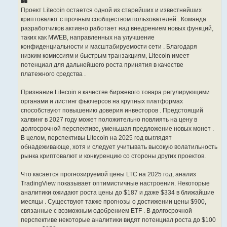
н
Проект Litecoin остается одной из старейших и известнейших
и
е
криптовалют с прочным сообществом пользователей . Команда
разработчиков активно работает над внедрением новых функций,
таких как MWEB, направленных на улучшение
конфиденциальности и масштабируемости сети . Благодаря
низким комиссиям и быстрым транзакциям, Litecoin имеет
потенциал для дальнейшего роста принятия в качестве
платежного средства .
Признание Litecoin в качестве биржевого товара регулирующими
органами и листинг фьючерсов на крупных платформах
способствуют повышению доверия инвесторов . Предстоящий
халвинг в 2027 году может положительно повлиять на цену в
долгосрочной перспективе, уменьшая предложение новых монет .
В целом, перспективы Litecoin на 2025 год выглядят
обнадеживающе, хотя и следует учитывать высокую волатильность
рынка криптовалют и конкуренцию со стороны других проектов.
Что касается прогнозируемой цены LTC на 2025 год, анализ
TradingView показывает оптимистичные настроения. Некоторые
аналитики ожидают роста цены до $187 и даже $334 в ближайшие
месяцы . Существуют также прогнозы о достижении цены $900,
связанные с возможным одобрением ETF . В долгосрочной
перспективе некоторые аналитики видят потенциал роста до $100