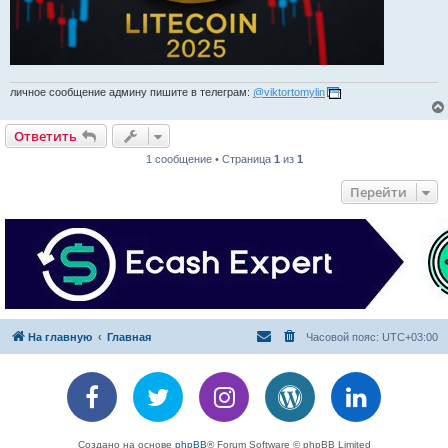
личное сообщение админу пишите в телеграм:
@viktortomylin
Ответить
1 сообщение • Страница
1
из
1
Перейти
На главную
Главная
Часовой пояс:
UTC+03:00
Создано на основе
phpBB
® Forum Software © phpBB Limited