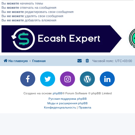
Вы
можете
начинать темы
Вы
можете
отвечать на сообщения
Вы
не можете
редактировать свои сообщения
Вы
не можете
удалять свои сообщения
Вы
не можете
добавлять вложения
На главную
Главная
Часовой пояс:
UTC+03:00
Создано на основе
phpBB
® Forum Software © phpBB Limited
Русская поддержка phpBB
Моды и расширения phpBB
Конфиденциальность
|
Правила