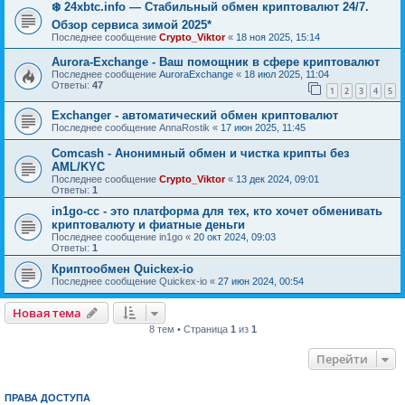
❄️ 24xbtc.info — Стабильный обмен криптовалют 24/7.
Обзор сервиса зимой 2025*
Последнее сообщение
Crypto_Viktor
«
18 ноя 2025, 15:14
Aurora-Exchange - Ваш помощник в сфере криптовалют
Последнее сообщение
AuroraExchange
«
18 июл 2025, 11:04
Ответы:
47
1
2
3
4
5
Exchanger - автоматический обмен криптовалют
Последнее сообщение
AnnaRostik
«
17 июн 2025, 11:45
Comcash - Анонимный обмен и чистка крипты без
AML/KYC
Последнее сообщение
Crypto_Viktor
«
13 дек 2024, 09:01
Ответы:
1
in1go-cc - это платформа для тех, кто хочет обменивать
криптовалюту и фиатные деньги
Последнее сообщение
in1go
«
20 окт 2024, 09:03
Ответы:
1
Криптообмен Quickex-io
Последнее сообщение
Quickex-io
«
27 июн 2024, 00:54
Новая тема
8 тем • Страница
1
из
1
Перейти
ПРАВА ДОСТУПА