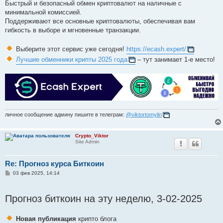
Быстрый и безопасный обмен криптовалют на наличные с
минимальной комиссией.
Поддерживают все основные криптовалюты, обеспечивая вам
гибкость в выборе и мгновенные транзакции.
Выберите этот сервис уже сегодня!
https://ecash.expert/
Лучшие обменники крипты 2025 года
– тут занимает 1-е место!
личное сообщение админу пишите в телеграм:
@viktortomylin
Crypto_Viktor
Site Admin
Re: Прогноз курса Биткоин
С
03 фев 2025, 14:14
о
о
б
Прогноз биткоин на эту неделю, 3-02-2025
щ
е
н
и
Новая публикация
крипто блога
е