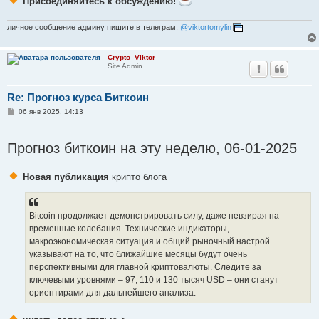
Присоединяйтесь к обсуждению!
личное сообщение админу пишите в телеграм:
@viktortomylin
Crypto_Viktor
Site Admin
Re: Прогноз курса Биткоин
С
06 янв 2025, 14:13
о
о
б
Прогноз биткоин на эту неделю, 06-01-2025
щ
е
н
и
Новая публикация
крипто блога
е
Bitcoin продолжает демонстрировать силу, даже невзирая на
временные колебания. Технические индикаторы,
макроэкономическая ситуация и общий рыночный настрой
указывают на то, что ближайшие месяцы будут очень
перспективными для главной криптовалюты. Следите за
ключевыми уровнями – 97, 110 и 130 тысяч USD – они станут
ориентирами для дальнейшего анализа.