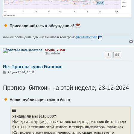
Присоединяйтесь к обсуждению!
личное сообщение админу пишите в телеграм:
@viktortomylin
Crypto_Viktor
Site Admin
Re: Прогноз курса Биткоин
С
23 дек 2024, 14:11
о
о
б
Прогноз: биткоин на этой неделе, 23-12-2024
щ
е
н
и
Новая публикация
крипто блога
е
Увидим ли мы $110,000?
Исходя из текущих данных, можно ожидать движения биткоина до
$110,000 в течение этой недели, и теперь индикаторы, такие как
RSI, входят в зону перекупленности, что свидетельствует о