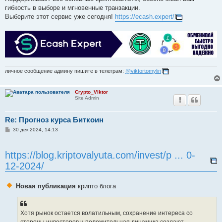
гибкость в выборе и мгновенные транзакции.
Выберите этот сервис уже сегодня!
https://ecash.expert/
личное сообщение админу пишите в телеграм:
@viktortomylin
Crypto_Viktor
Site Admin
Re: Прогноз курса Биткоин
С
30 дек 2024, 14:13
о
о
б
https://blog.kriptovalyuta.com/invest/p ... 0-
щ
е
12-2024/
н
и
е
Новая публикация
крипто блога
Хотя рынок остается волатильным, сохранение интереса со