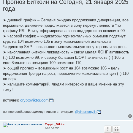
Прогноз Биткоин на Сегодня, 21 января 2025
о
б
года
щ
е
н
и
➤ дневной график – Сегодня ожидаю продолжения дивергенции, все
е
нормально, движение продолжается в зону перекупленности *по
графику RSI. Внизу сформирована зона поддержки на позициях 99.
➤ часовой график – индикаторы горизонтальных объемов подтянут
курс на 104 возможно 105 в зону максимальной активности
*индикатор SVP – показывает максимальную зону торговли за день.
➤ накопленная биткоин ликвидность – снизу малая ЛОНГ активность
(↓) 100 возможно 99, и сверху большая ШОРТ активность (↑) 105 и
еще больше на позициях 109 возможно 110;
➤ общий прогноз – возможный рост на 104 возможно 105 – цель
продолжения Тренда на рост, пересечение максимальных цен (↑) 110
на верх.
➤ напишите комментарий, людям интересно и ваше мнение на эту
тему!
источник
cryptoviktor.com
личное сообщение админу пишите в телеграм:
@viktortomylin
Crypto_Viktor
Site Admin