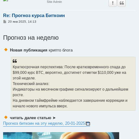
Site Admin
Re: Прогноз курса Биткоин
С
20 янв 2025, 14:13
о
о
б
Прогноз на неделю
щ
е
н
и
Новая публикация
крипто блога
е
Краткосрочная перспектива: После кратковременного спада до
$99,000 курс BTC, вероятно, достигнет отметки $110,000 уже на
этой неделе.
Технический анализ:
Индикаторы на месячном графике сигнализируют о дальнейшем
росте.
На дневном таймфрейме наблюдается завершение коррекции и
начало нового импульса вверх.
читать далее статью
➤
Прогноз биткоин на эту неделю, 20-01-2025