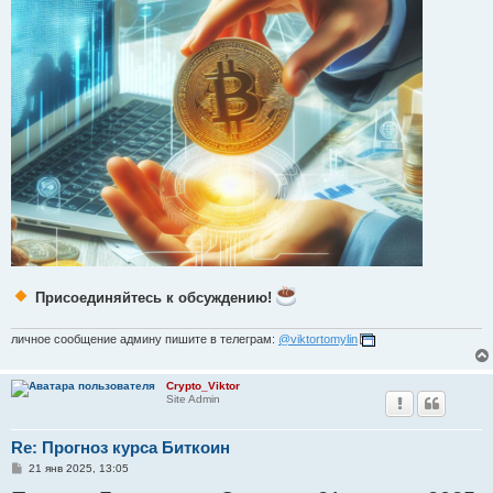
Присоединяйтесь к обсуждению!
личное сообщение админу пишите в телеграм:
@viktortomylin
Crypto_Viktor
Site Admin
Re: Прогноз курса Биткоин
С
21 янв 2025, 13:05
о