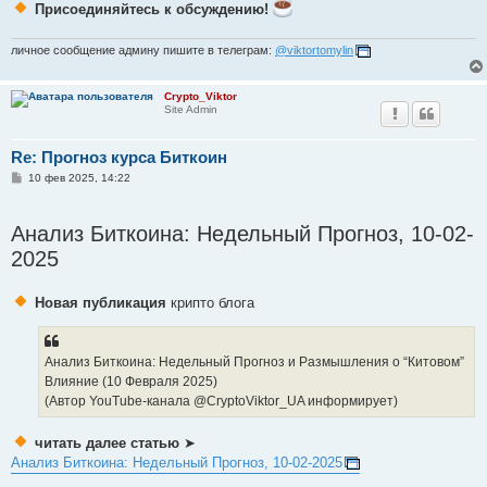
Присоединяйтесь к обсуждению!
личное сообщение админу пишите в телеграм:
@viktortomylin
Crypto_Viktor
Site Admin
Re: Прогноз курса Биткоин
С
10 фев 2025, 14:22
о
о
б
Анализ Биткоина: Недельный Прогноз, 10-02-
щ
е
2025
н
и
е
Новая публикация
крипто блога
Анализ Биткоина: Недельный Прогноз и Размышления о “Китовом”
Влияние (10 Февраля 2025)
(Автор YouTube-канала @CryptoViktor_UA информирует)
читать далее статью
➤
Анализ Биткоина: Недельный Прогноз, 10-02-2025