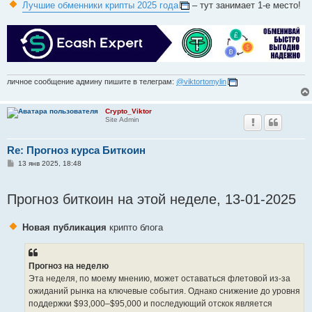
Лучшие обменники крипты 2025 года
– тут занимает 1-е место!
личное сообщение админу пишите в телеграм:
@viktortomylin
Crypto_Viktor
Site Admin
Re: Прогноз курса Биткоин
С
13 янв 2025, 18:48
о
о
б
Прогноз биткоин на этой неделе, 13-01-2025
щ
е
н
и
Новая публикация
крипто блога
е
Прогноз на неделю
Эта неделя, по моему мнению, может оставаться флетовой из-за
ожиданий рынка на ключевые события. Однако снижение до уровня
поддержки $93,000–$95,000 и последующий отскок является