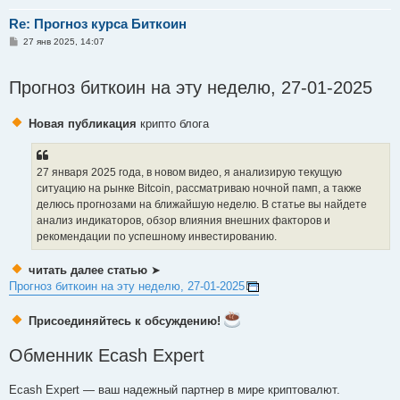
Re: Прогноз курса Биткоин
С
27 янв 2025, 14:07
о
о
б
Прогноз биткоин на эту неделю, 27-01-2025
щ
е
н
и
Новая публикация
крипто блога
е
27 января 2025 года, в новом видео, я анализирую текущую
ситуацию на рынке Bitcoin, рассматриваю ночной памп, а также
делюсь прогнозами на ближайшую неделю. В статье вы найдете
анализ индикаторов, обзор влияния внешних факторов и
рекомендации по успешному инвестированию.
читать далее статью
➤
Прогноз биткоин на эту неделю, 27-01-2025
Присоединяйтесь к обсуждению!
Обменник Ecash Expert
Ecash Expert — ваш надежный партнер в мире криптовалют.