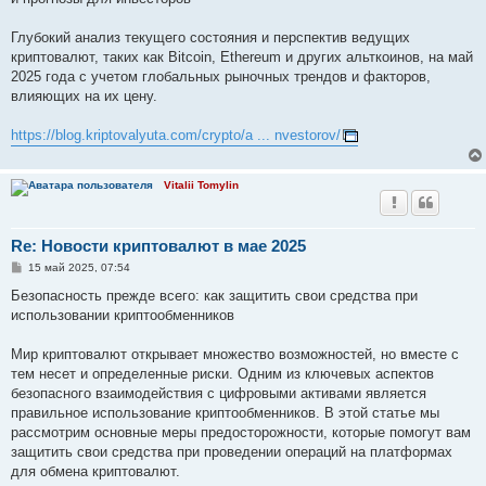
щ
е
н
Глубокий анализ текущего состояния и перспектив ведущих
и
е
криптовалют, таких как Bitcoin, Ethereum и других альткоинов, на май
2025 года с учетом глобальных рыночных трендов и факторов,
влияющих на их цену.
https://blog.kriptovalyuta.com/crypto/a ... nvestorov/
Vitalii Tomylin
Re: Новости криптовалют в мае 2025
С
15 май 2025, 07:54
о
о
Безопасность прежде всего: как защитить свои средства при
б
использовании криптообменников
щ
е
н
Мир криптовалют открывает множество возможностей, но вместе с
и
е
тем несет и определенные риски. Одним из ключевых аспектов
безопасного взаимодействия с цифровыми активами является
правильное использование криптообменников. В этой статье мы
рассмотрим основные меры предосторожности, которые помогут вам
защитить свои средства при проведении операций на платформах
для обмена криптовалют.