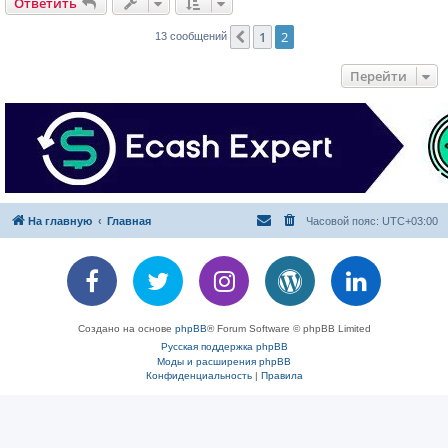
Ответить
1
2
Пред.
13 сообщений
Перейти
На главную
Главная
Часовой пояс:
UTC+03:00
Создано на основе
phpBB
® Forum Software © phpBB Limited
Русская поддержка phpBB
Моды и расширения phpBB
Конфиденциальность
|
Правила