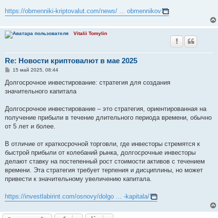
https://obmenniki-kriptovalut.com/news/ ... obmennikov
Vitalii Tomylin
Re: Новости криптовалют в мае 2025
С
15 май 2025, 08:44
о
о
Долгосрочное инвестирование: стратегия для создания
б
значительного капитала
щ
е
н
Долгосрочное инвестирование – это стратегия, ориентированная на
и
е
получение прибыли в течение длительного периода времени, обычно
от 5 лет и более.
В отличие от краткосрочной торговли, где инвесторы стремятся к
быстрой прибыли от колебаний рынка, долгосрочные инвесторы
делают ставку на постепенный рост стоимости активов с течением
времени. Эта стратегия требует терпения и дисциплины, но может
привести к значительному увеличению капитала.
https://investlabirint.com/osnovy/dolgo ... -kapitala/