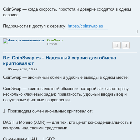
CoinSwap — когда скорость, простота и доверие сходятся в одном
сервисе.
Подробности и доступ к сервису:
https://coinswap.es
CoinSwap
Official
Re: CoinSwap.es – Надежный сервис для обмена
криптовалют
С
05 мар 2026, 10:27
о
о
CoinSwap — анонимный обмен и удобные выводы в одном месте:
б
щ
е
CoinSwap — криптовалютный обменник, который закрывает сразу
н
несколько ключевых задач: приватность, удобный ввод/вывод и
и
е
популярные фиатные направления.
1. Производим обмен анонимных криптовалют:
DASH и Monero (XMR) — для тех, кто ценит конфиденциальность и
контроль над своими средствами.
Обмениваем UAH → USDT: