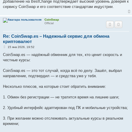
Добавление на BestChange подтверждает высокий уровень доверия к
сервису CoinSwap и его соответствие стандартам индустрии.
CoinSwap
Official
Re: CoinSwap.es – Надежный сервис для обмена
криптовалют
С
15 янв 2026, 19:52
о
о
CoinSwap.es — надёжный обменник для тех, кто ценит скорость и
б
честные курсы:
щ
е
н
CoinSwap.es — это тот случай, когда всё по делу. Зашёл, выбрал
и
е
направление, подтвердил — и средства уже у тебя.
Несколько плюсов, на которые стоит обратить внимание:
1. Обмен без регистрации — не тратится время на лишние шаги;
2. Удобный интерфейс адаптирован под ПК и мобильные устройства;
3. При желании можно отслеживать актуальные курсы в реальном
времени;