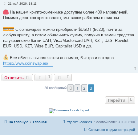
С
21 май 2026, 18:11
о
о
На нашем крипто-обменнике доступны более 400 направлений.
б
Помимо десятков криптовалют, мы также работаем с фиатом.
щ
е
н
С coinswap.es можно приобрести $USDT (trc20), почти за
и
е
любую крипту, а потом обналичить сумму, получив в замен средства
на украинские банки UAH, Visa/Mastercard UAH, KZT, UZS, Revolut
EUR, USD, KZT, Wise EUR, Capitalist USD и др.
Все обмены выполняются анонимно, быстро и выгодно.
https://www.coinswap.es/
Ответить
1
2
3
Пред.
26 сообщений
Перейти
На главную
Главная
Удалить cookies
Часовой пояс:
UTC+03:00
Связаться с администрацией