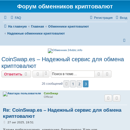
Форум обменников криптовалют
FAQ
Регистрация
Вход
На главную
Главная
Обменники криптовалют
Надежные обменники криптовалют
П
о
и
CoinSwap.es – Надежный сервис для обмена
с
криптовалют
к
Поиск
Расширен
Ответить
1
2
3
Пред.
26 сообщений
CoinSwap
Official
Re: CoinSwap.es – Надежный сервис для обмена
криптовалют
С
27 окт 2025, 19:51
о
о
Хотим поблагодарить компанию Автокомпас Харьков