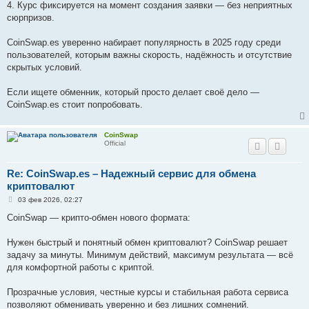
4. Курс фиксируется на момент создания заявки — без неприятных
сюрпризов.
CoinSwap.es уверенно набирает популярность в 2025 году среди
пользователей, которым важны скорость, надёжность и отсутствие
скрытых условий.
Если ищете обменник, который просто делает своё дело —
CoinSwap.es стоит попробовать.
CoinSwap
Official
Re: CoinSwap.es – Надежный сервис для обмена
криптовалют
С
03 фев 2026, 02:27
о
о
CoinSwap — крипто-обмен нового формата:
б
щ
е
Нужен быстрый и понятный обмен криптовалют? CoinSwap решает
н
задачу за минуты. Минимум действий, максимум результата — всё
и
е
для комфортной работы с криптой.
Прозрачные условия, честные курсы и стабильная работа сервиса
позволяют обменивать уверенно и без лишних сомнений.