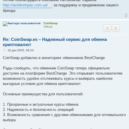
б
http://avtokompas.com.ua/
за поддержку и продвижение нашего
щ
е
бренда
н
и
е
CoinSwap
Official
Re: CoinSwap.es – Надежный сервис для обмена
криптовалют
С
16 дек 2025, 06:24
о
о
CoinSwap добавлен в мониторинг обменников BestChange
б
щ
е
Рады сообщить, что обменник CoinSwap теперь официально
н
доступен на платформе BestChange. Это открывает пользователям
и
е
возможность удобно отслеживать курсы и выбирать наиболее
выгодные условия для обмена криптовалют.
Основные преимущества для пользователей:
1. Прозрачные и актуальные курсы обмена
2. Надежность и безопасность операций
3. Возможность сравнения с другими обменниками для оптимального
выбора