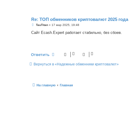
щ
е
н
и
е
Re: ТОП обменников криптовалют 2025 года
С
TauTitan
»
17 мар 2025, 19:48
о
о
Сайт Ecash.Expert работает стабильно, без сбоев.
б
щ
е
н
и
е
Ответить
Вернуться в «Надежные обменники криптовалют»
На главную
Главная