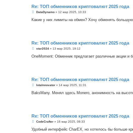
и
е
Re: ТОП обменников криптовалют 2025 года
С
DataDynamo
»
12 мар 2025, 10:33
о
о
Какие у них лимиты на обмен? Хочу обменять большую 
б
щ
е
н
и
е
Re: ТОП обменников криптовалют 2025 года
С
star2024
»
13 мар 2025, 19:12
о
о
OneMoment: Обменник предлагает различные акции и б
б
щ
е
н
и
е
Re: ТОП обменников криптовалют 2025 года
С
IotaInnovator
»
14 мар 2025, 11:31
о
о
BaksMany. Менял здесь Monero, анонимность на высот
б
щ
е
н
и
е
Re: ТОП обменников криптовалют 2025 года
С
CodeCrafter
»
16 мар 2025, 08:33
о
о
Удобный интерфейс CharEX, но хотелось бы больше кр
б