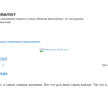
овалют
сматриваем вопросы только обменов криптовалют, тут актуальная
ователей
жные обменники криптовалют
ода
оиск
Расширенный поиск
192 
года
, и самое главное анонимно. Вот что для меня самое важное. Так что я