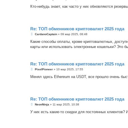
о
о
Кто-нибудь знает, как часто у них обновляются резер
б
щ
е
н
и
е
Re: ТОП обменников криптовалют 2025 года
С
CardanoCaptain
»
09 мар 2025, 08:48
о
о
Какие способы оплаты, кроме криптовалютных, доступн
б
карты или использовать электронные кошельки? Это б
щ
е
н
и
е
Re: ТОП обменников криптовалют 2025 года
С
PixelPioneer
»
10 мар 2025, 17:55
о
о
Менял здесь Ethereum на USDT, все прошло очень быс
б
щ
е
н
и
е
Re: ТОП обменников криптовалют 2025 года
С
NeonNinja
»
11 мар 2025, 10:38
о
о
У них есть какие-то скидки для постоянных клиентов? 
б
щ
е
н