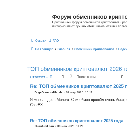
Форум обменников крипт
Профильный форум обменников криптовалют - рас
информация от лучших обменников, отзывы польз
Ссылки
FAQ
На главную
Главная
Обменники криптовалют
Наде
ТОП обменников криптовалют 2026 г
П
Ответить
Re: ТОП обменников криптовалют 2025 
С
DogeDiamondHands
»
07 мар 2025, 10:11
о
о
Я менял здесь Monero. Сам обмен прошёл очень быстро
б
CharEX.
щ
е
н
и
е
Re: ТОП обменников криптовалют 2025 года
С
QuantumLeap
»
08 мар 2025, 11:29