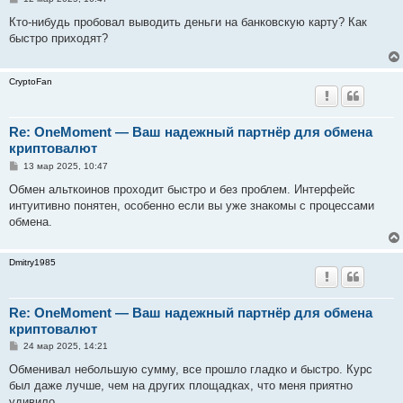
о
о
Кто-нибудь пробовал выводить деньги на банковскую карту? Как
б
быстро приходят?
щ
е
н
и
CryptoFan
е
Re: OneMoment — Ваш надежный партнёр для обмена
криптовалют
С
13 мар 2025, 10:47
о
о
Обмен альткоинов проходит быстро и без проблем. Интерфейс
б
интуитивно понятен, особенно если вы уже знакомы с процессами
щ
е
обмена.
н
и
е
Dmitry1985
Re: OneMoment — Ваш надежный партнёр для обмена
криптовалют
С
24 мар 2025, 14:21
о
о
Обменивал небольшую сумму, все прошло гладко и быстро. Курс
б
был даже лучше, чем на других площадках, что меня приятно
щ
е
удивило.