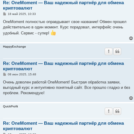
Re: OneMoment — Ваш надежный партнёр для обмена
криптовалют
С
18 май 2025, 10:33
о
о
OneMoment полностью оправдывает свое название! Обмен прошел
б
действительно в один момент. Курс порадовал, интерфейс очень
щ
е
удобный. Сервис - супер!
н
и
е
HappyExchange
Re: OneMoment — Ваш надежный партнёр для обмена
криптовалют
С
08 июн 2025, 15:48
о
о
Очень доволен работой OneMoment! Быстрая обработка заявки,
б
выгодный курс и интуитивно понятный сайт. Все прошло гладко и без
щ
е
проблем. Рекомендую!
н
и
е
QuickProfit
Re: OneMoment — Ваш надежный партнёр для обмена
криптовалют