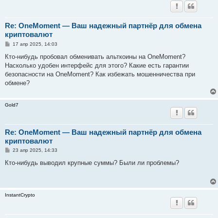
Re: OneMoment — Ваш надежный партнёр для обмена
криптовалют
С
17 апр 2025, 14:03
о
о
Кто-нибудь пробовал обменивать альткоины на OneMoment?
б
Насколько удобен интерфейс для этого? Какие есть гарантии
щ
е
безопасности на OneMoment? Как избежать мошенничества при
н
обмене?
и
е
Gold7
Re: OneMoment — Ваш надежный партнёр для обмена
криптовалют
С
23 апр 2025, 14:33
о
о
Кто-нибудь выводил крупные суммы? Были ли проблемы?
б
щ
е
н
и
InstantCrypto
е