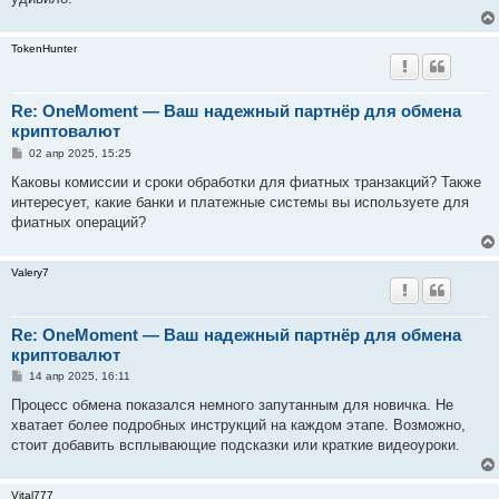
н
и
е
TokenHunter
Re: OneMoment — Ваш надежный партнёр для обмена
криптовалют
С
02 апр 2025, 15:25
о
о
Каковы комиссии и сроки обработки для фиатных транзакций? Также
б
интересует, какие банки и платежные системы вы используете для
щ
е
фиатных операций?
н
и
е
Valery7
Re: OneMoment — Ваш надежный партнёр для обмена
криптовалют
С
14 апр 2025, 16:11
о
о
Процесс обмена показался немного запутанным для новичка. Не
б
хватает более подробных инструкций на каждом этапе. Возможно,
щ
е
стоит добавить всплывающие подсказки или краткие видеоуроки.
н
и
е
Vital777