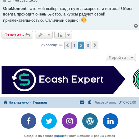
С
17 июл 2025, 16:00
о
о
OneMoment
- это мой выбор, когда нужна скорость и выгода! Обмен
б
всегда проходит очень быстро, а курсы радуют своей
щ
е
привлекательностью. Отличный сервис!
н
и
е
Ответить
1
2
3
Пред.
След.
25 сообщений
Перейти
На главную
Главная
Часовой пояс:
UTC+03:00
Создано на основе
phpBB
® Forum Software © phpBB Limited