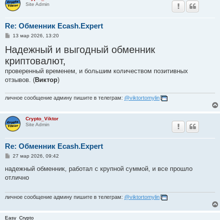
Site Admin
Re: Обменник Ecash.Expert
С
13 мар 2026, 13:20
о
Надежный и выгодный обменник
о
б
криптовалют,
щ
е
проверенный временем, и большим количеством позитивных
н
и
отзывов. (
Виктор
)
е
личное сообщение админу пишите в телеграм:
@viktortomylin
Crypto_Viktor
Site Admin
Re: Обменник Ecash.Expert
С
27 мар 2026, 09:42
о
о
надежный обменник, работал с крупной суммой, и все прошло
б
отлично
щ
е
н
и
личное сообщение админу пишите в телеграм:
@viktortomylin
е
Easy_Crypto