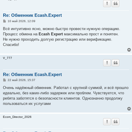
Re: Обменник Ecash.Expert
С
10 май 2026, 12:09
о
о
Всё интуитивно ясно, можно быстро провести нужную операцию.
б
Процесс обмена на
Ecash Expert
максимально прост и понятен.
щ
е
Не нужно проходить долгую регистрацию или верификацию.
н
Спасибо!
и
е
V_777
Re: Обменник Ecash.Expert
С
22 май 2026, 15:37
о
о
Очень надёжный обменник. Работал с крупной суммой, и всё прошло
б
идеально, без каких-либо задержек или проблем. Чувствуется, что
щ
е
ребята заботятся о безопасности клиентов. Однозначно продолжу
н
пользоваться их услугами
и
е
Ecom_Director_2026