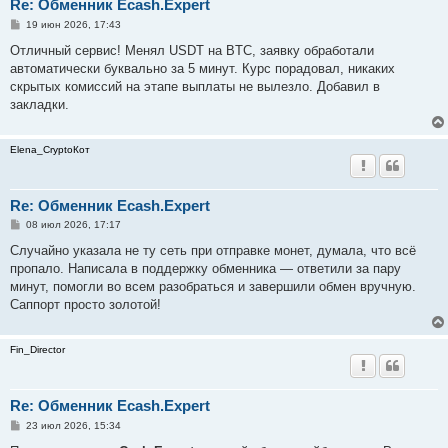
Re: Обменник Ecash.Expert
С
19 июн 2026, 17:43
о
о
Отличный сервис! Менял USDT на BTC, заявку обработали
б
автоматически буквально за 5 минут. Курс порадовал, никаких
щ
е
скрытых комиссий на этапе выплаты не вылезло. Добавил в
н
закладки.
и
е
Elena_CryptoКот
Re: Обменник Ecash.Expert
С
08 июл 2026, 17:17
о
о
Случайно указала не ту сеть при отправке монет, думала, что всё
б
пропало. Написала в поддержку обменника — ответили за пару
щ
е
минут, помогли во всем разобраться и завершили обмен вручную.
н
Саппорт просто золотой!
и
е
Fin_Director
Re: Обменник Ecash.Expert
С
23 июл 2026, 15:34
о