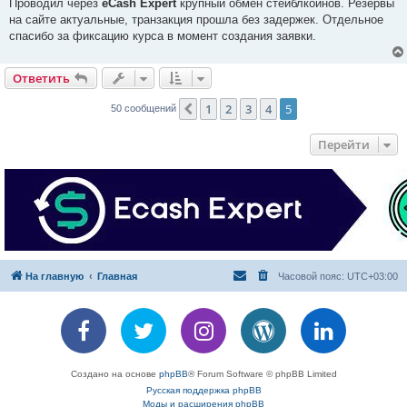
о
Проводил через
eCash Expert
крупный обмен стейблкоинов. Резервы
б
на сайте актуальные, транзакция прошла без задержек. Отдельное
щ
е
спасибо за фиксацию курса в момент создания заявки.
н
и
е
Ответить
1
2
3
4
5
Пред.
50 сообщений
Перейти
На главную
Главная
Часовой пояс:
UTC+03:00
Создано на основе
phpBB
® Forum Software © phpBB Limited
Русская поддержка phpBB
Моды и расширения phpBB