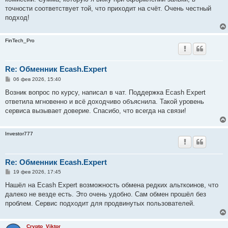
щ
е
точности соответствует той, что приходит на счёт. Очень честный
н
подход!
и
е
FinTech_Pro
Re: Обменник Ecash.Expert
С
06 фев 2026, 15:40
о
о
Возник вопрос по курсу, написал в чат. Поддержка Ecash Expert
б
ответила мгновенно и всё доходчиво объяснила. Такой уровень
щ
е
сервиса вызывает доверие. Спасибо, что всегда на связи!
н
и
е
Investor777
Re: Обменник Ecash.Expert
С
19 фев 2026, 17:45
о
о
Нашёл на Ecash Expert возможность обмена редких альткоинов, что
б
далеко не везде есть. Это очень удобно. Сам обмен прошёл без
щ
е
проблем. Сервис подходит для продвинутых пользователей.
н
и
е
Crypto_Viktor