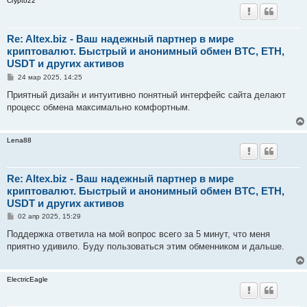
Crypto22
е
Re: Altex.biz - Ваш надежный партнер в мире
криптовалют. Быстрый и анонимный обмен BTC, ETH,
USDT и других активов
С
24 мар 2025, 14:25
о
о
Приятный дизайн и интуитивно понятный интерфейс сайта делают
б
процесс обмена максимально комфортным.
щ
е
н
и
Lena88
е
Re: Altex.biz - Ваш надежный партнер в мире
криптовалют. Быстрый и анонимный обмен BTC, ETH,
USDT и других активов
С
02 апр 2025, 15:29
о
о
Поддержка ответила на мой вопрос всего за 5 минут, что меня
б
приятно удивило. Буду пользоваться этим обменником и дальше.
щ
е
н
и
ElectricEagle
е