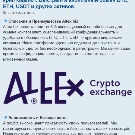
криптовалют. Быстрый и анонимный обмен BTC,
ETH, USDT и других активов
С
30 янв 2024, 00:09
о
о
Описание и Преимущества Altex.biz
б
Altex.biz представляет собой инновационный онлайн-сервис для
щ
е
обмена криптовалют, обеспечивающий конфиденциальность и
н
удобство в обращении с BTC, ETH, USDT и другими цифровыми
и
е
активами. Наша платформа идеально подходит для быстрых и
безопасных сделок без необходимости регистрации. Мы ценим ваше
время и конфиденциальность, предлагая выгодные курсы и
мгновенный обмен.
Анонимность и Безопасность
Altex.biz высоко ценит приватность своих пользователей. Мы
гарантируем полную анонимность и безопасность ваших транзакций.
Наша система не требует сбора личных данных, обеспечивая