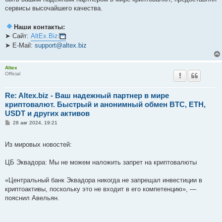
сервисы высочайшего качества.
Наши контакты:
➤ Сайт:
AltEx.Biz
➤ E-Mail:
support@altex.biz
Altex
Official
Re: Altex.biz - Ваш надежный партнер в мире
криптовалют. Быстрый и анонимный обмен BTC, ETH,
USDT и других активов
С
28 авг 2024, 19:21
о
о
б
Из мировых новостей:
щ
е
н
ЦБ Эквадора: Мы не можем наложить запрет на криптовалюты
и
е
«Центральный банк Эквадора никогда не запрещал инвестиции в
криптоактивы, поскольку это не входит в его компетенцию», —
пояснил Авельян.