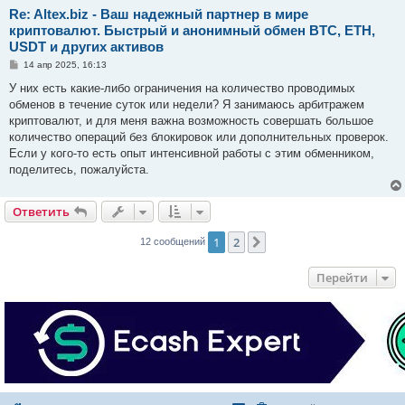
Re: Altex.biz - Ваш надежный партнер в мире
криптовалют. Быстрый и анонимный обмен BTC, ETH,
USDT и других активов
С
14 апр 2025, 16:13
о
о
У них есть какие-либо ограничения на количество проводимых
б
обменов в течение суток или недели? Я занимаюсь арбитражем
щ
е
криптовалют, и для меня важна возможность совершать большое
н
количество операций без блокировок или дополнительных проверок.
и
е
Если у кого-то есть опыт интенсивной работы с этим обменником,
поделитесь, пожалуйста.
Ответить
1
2
След.
12 сообщений
Перейти