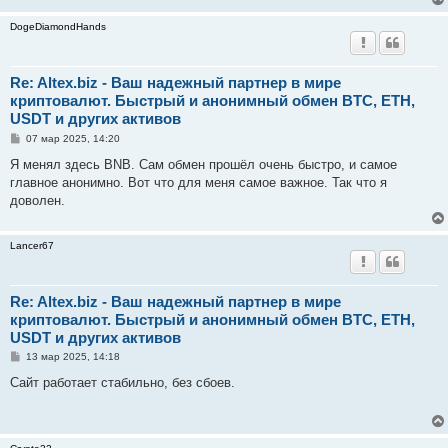
н
и
DogeDiamondHands
е
Re: Altex.biz - Ваш надежный партнер в мире
криптовалют. Быстрый и анонимный обмен BTC, ETH,
USDT и других активов
С
07 мар 2025, 14:20
о
о
Я менял здесь BNB. Сам обмен прошёл очень быстро, и самое
б
главное анонимно. Вот что для меня самое важное. Так что я
щ
е
доволен.
н
и
е
Lancer67
Re: Altex.biz - Ваш надежный партнер в мире
криптовалют. Быстрый и анонимный обмен BTC, ETH,
USDT и других активов
С
13 мар 2025, 14:18
о
о
Сайт работает стабильно, без сбоев.
б
щ
е
н
и