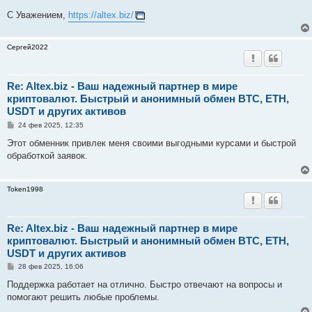
С Уважением,
https://altex.biz/
Сергей2022
Re: Altex.biz - Ваш надежный партнер в мире
криптовалют. Быстрый и анонимный обмен BTC, ETH,
USDT и других активов
С
24 фев 2025, 12:35
о
о
Этот обменник привлек меня своими выгодными курсами и быстрой
б
обработкой заявок.
щ
е
н
и
Token1998
е
Re: Altex.biz - Ваш надежный партнер в мире
криптовалют. Быстрый и анонимный обмен BTC, ETH,
USDT и других активов
С
28 фев 2025, 16:06
о
о
Поддержка работает на отлично. Быстро отвечают на вопросы и
б
помогают решить любые проблемы.
щ
е