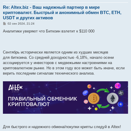
Re: Altex.biz - Ваш надежный партнер в мире
криптовалют. Быстрый и анонимный обмен BTC, ETH,
USDT и других активов
С
02 сен 2024, 21:24
о
о
Аналитики уверяют что Биткоин взлетит к $110 000
б
щ
е
н
и
е
Сентябрь исторически является одним из худших месяцев
для биткоина. Со средней доходностью -6,18%, начало осени
ассоциируется у инвесторов с медвежьими настроениями на
криптовалютном рынке. Но в этом году все может быть иначе, если
верить последним сигналам технического анализа.
Для быстрого и надежного обмена/покупки крипты следуй в Altex!