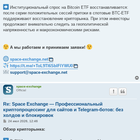
Институциональный спрос на Bitcoin ETF восстанавливается:
после серии положительных сессий притоки в спотовые BTC-ETF
поддерживают восстановление крипторынка. При этом инвесторы
продолжают внимательно следить за геополитической
напряженностью и макроэкономическими рисками.
А мы работаем и принимаем заявки!
space-exchange.net
https://t.me/+ToL9TI6SbIFlYWU0
support@space-exchange.net
space-exchange
Official
Re: Space Exchange — Профессиональный
криптопроцессинг для сайтов и Telegram-ботов: без
холдов и блокировок
С
24 июл 2026, 12:46
о
о
Обзор крипторынка:
б
щ
е