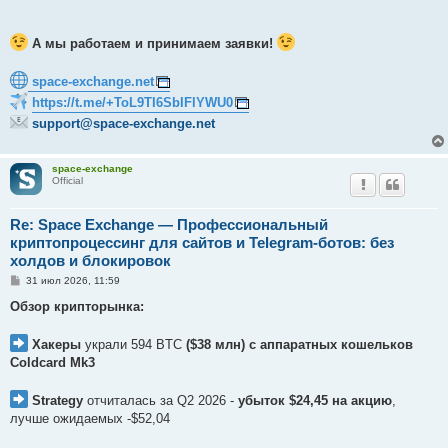
А мы работаем и принимаем заявки!
space-exchange.net
https://t.me/+ToL9TI6SbIFlYWU0
support@space-exchange.net
space-exchange
Official
Re: Space Exchange — Профессиональный
криптопроцессинг для сайтов и Telegram-ботов: без
холдов и блокировок
С
31 июл 2026, 11:59
о
о
Обзор крипторынка:
б
щ
е
Хакеры
украли 594 BTC
($38 млн) с аппаратных кошельков
н
Coldcard Mk3
и
е
Strategy
отчиталась за Q2 2026 -
убыток $24,45 на акцию
,
лучше ожидаемых -$52,04