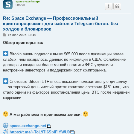
space-exchange
Official
Re: Space Exchange — Профессиональный
криптопроцессинг для сайтов и Telegram-ботов: без
холдов и блокировок
С
16 июл 2026, 19:40
о
о
Обзор крипторынка:
б
щ
е
Bitcoin вновь поднялся выше $65 000 после публикации более
н
слабых, чем ожидалось, данных по инфляции в США. Ослабление
и
е
доллара и ожидания более мягкой политики ФРС улучшили
настроение инвесторов и поддержали рост крипторынка.
Спотовые Bitcoin ETF вновь показали положительную динамику
— за торговый день чистый приток капитала составил $181 млн, что
стало одним из факторов восстановления цены BTC после недавней
коррекции.
А мы работаем и принимаем заявки!
space-exchange.net
https://t.me/+ToL9TI6SbIFlYWU0