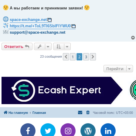
А мы работаем и принимаем заявки!
space-exchange.net
https://t.me/+ToL9TI6SbIFlYWU0
support@space-exchange.net
Ответить
1
2
3
Пред.
След.
23 сообщения
Перейти
На главную
Главная
Часовой пояс:
UTC+03:00