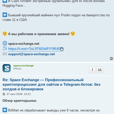
В США готовят экстренный «рубильник» для AI после взлома
н
Hugging Face…
и
е
Бывший крупнейший майнинг-пул Poolin подал на банкротство по
главе 11 в США
А мы работаем и принимаем заявки!
space-exchange.net
https://t.me/+ToL9TI6SbIFlYWU0
support@space-exchange.net
space-exchange
Official
Re: Space Exchange — Профессиональный
криптопроцессинг для сайтов и Telegram-ботов: без
холдов и блокировок
С
27 июл 2026, 13:21
о
о
Обзор крипторынка:
б
щ
е
BitMart не обрабатывает выводы уже 8 часов, несмотря на
н