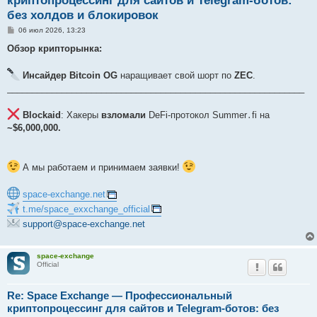
криптопроцессинг для сайтов и Telegram-ботов:
без холдов и блокировок
С
06 июл 2026, 13:23
о
о
Обзор крипторынка:
б
щ
е
Инсайдер Bitcoin OG
наращивает свой шорт по
ZEC
.
н
____________________________________________________________
и
е
Blockaid
: Хакеры
взломали
DeFi-протокол Summer․fi на
~$6,000,000.
А мы работаем и принимаем заявки!
space-exchange.net
t.me/space_exxchange_official
support@space-exchange.net
space-exchange
Official
Re: Space Exchange — Профессиональный
криптопроцессинг для сайтов и Telegram-ботов: без