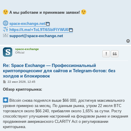
А мы работаем и принимаем заявки!
space-exchange.net
https://t.me/+ToL9TI6SbIFlYWU0
support@space-exchange.net
space-exchange
Official
Re: Space Exchange — Профессиональный
криптопроцессинг для сайтов и Telegram-ботов: без
холдов и блокировок
С
22 июл 2026, 12:45
о
о
Обзор крипторынка:
б
щ
е
Bitcoin снова поднялся выше $66 000, достигнув максимального
н
уровня примерно за месяц. По данным рынка, утром 22 июля BTC
и
е
торговался около $66 240, прибавляя около 1,65% за сутки. Росту
способствуют улучшение настроений на фондовом рынке и ожидания
продвижения американского CLARITY Act о регулировании
крипторынка.