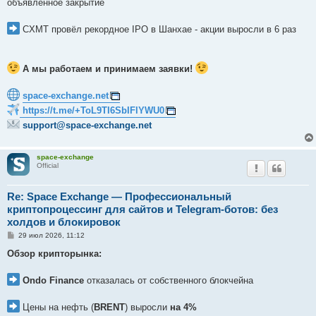
объявленное закрытие
и
е
CXMT провёл рекордное IPO в Шанхае - акции выросли в 6 раз
А мы работаем и принимаем заявки!
space-exchange.net
https://t.me/+ToL9TI6SbIFlYWU0
support@space-exchange.net
space-exchange
Official
Re: Space Exchange — Профессиональный
криптопроцессинг для сайтов и Telegram-ботов: без
холдов и блокировок
С
29 июл 2026, 11:12
о
о
Обзор крипторынка:
б
щ
е
Ondo Finance
отказалась от собственного блокчейна
н
и
е
Цены на нефть (
BRENT
) выросли
на 4%