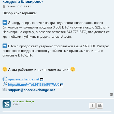
холдов и блокировок
С
08 июл 2026, 15:32
о
о
Обзор крипторынка:
б
щ
е
Strategy впервые почти за три года реализовала часть своих
н
биткоинов — компания продала 3 588 BTC на сумму около $216 млн.
и
е
Несмотря на сделку, в резерве остается 843 775 BTC, что делает ее
крупнейшим публичным держателем Bitcoin.
Bitcoin продолжает уверенно торговаться выше $63 000. Интерес
инвесторов поддерживается устойчивыми притоками капитала в
спотовые BTC-ETF.
А мы работаем и принимаем заявки!
space-exchange.net
https://t.me/+ToL9TI6SbIFlYWU0
support@space-exchange.net
space-exchange
Official