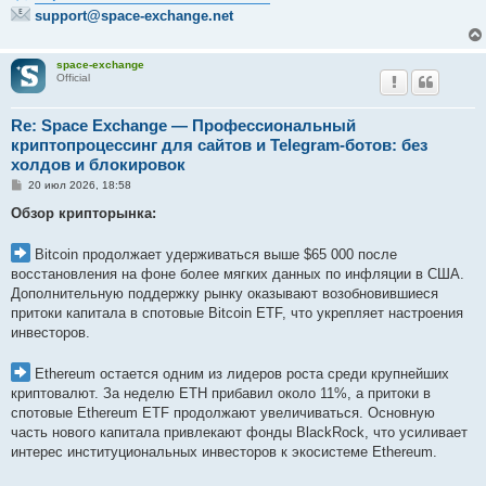
support@space-exchange.net
space-exchange
Official
Re: Space Exchange — Профессиональный
криптопроцессинг для сайтов и Telegram-ботов: без
холдов и блокировок
С
20 июл 2026, 18:58
о
о
Обзор крипторынка:
б
щ
е
Bitcoin продолжает удерживаться выше $65 000 после
н
восстановления на фоне более мягких данных по инфляции в США.
и
е
Дополнительную поддержку рынку оказывают возобновившиеся
притоки капитала в спотовые Bitcoin ETF, что укрепляет настроения
инвесторов.
Ethereum остается одним из лидеров роста среди крупнейших
криптовалют. За неделю ETH прибавил около 11%, а притоки в
спотовые Ethereum ETF продолжают увеличиваться. Основную
часть нового капитала привлекают фонды BlackRock, что усиливает
интерес институциональных инвесторов к экосистеме Ethereum.