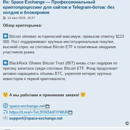
Re: Space Exchange — Профессиональный
криптопроцессинг для сайтов и Telegram-ботов: без
холдов и блокировок
С
14 июл 2026, 18:37
о
о
Обзор крипторынка:
б
щ
е
Bitcoin обновил исторический максимум, превысив отметку $123
н
000. Рост поддерживают крупные институциональные покупки,
и
е
высокий спрос на спотовые Bitcoin ETF и позитивные ожидания
участников рынка.
BlackRock iShares Bitcoin Trust (IBIT) вновь стал лидером по
притоку капитала среди спотовых Bitcoin ETF. Фонд продолжает
активно наращивать объемы BTC, укрепляя интерес крупных
инвесторов к первой криптовалюте.
А мы работаем и принимаем заявки!
space-exchange.net
https://t.me/+ToL9TI6SbIFlYWU0
support@space-exchange.net