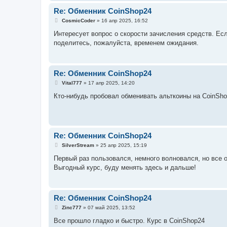
и
е
Re: Обменник CoinShop24
С
CosmicCoder
»
16 апр 2025, 16:52
о
о
Интересует вопрос о скорости зачисления средств. Ес
б
поделитесь, пожалуйста, временем ожидания.
щ
е
н
и
е
Re: Обменник CoinShop24
С
Vital777
»
17 апр 2025, 14:20
о
о
Кто-нибудь пробовал обменивать альткоины на CoinSho
б
щ
е
н
и
е
Re: Обменник CoinShop24
С
SilverStream
»
25 апр 2025, 15:19
о
о
Первый раз пользовался, немного волновался, но все 
б
Выгодный курс, буду менять здесь и дальше!
щ
е
н
и
е
Re: Обменник CoinShop24
С
Zinc777
»
07 май 2025, 13:52
о
о
Все прошло гладко и быстро. Курс в CoinShop24
б