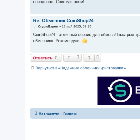
порадовал. Советую всем!
щ
е
н
и
е
Re: Обменник CoinShop24
С
CryptoExpert
»
19 май 2025, 08:15
о
о
CoinShop24 - отличный сервис для обмена! Быстрые тр
б
обменника. Рекомендую!
щ
е
н
и
е
Ответить
Вернуться в «Надежные обменники криптовалют»
На главную
Главная