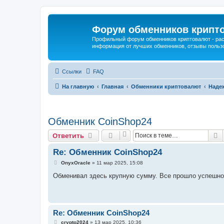
Форум обменников крипт
Профильный форум обменников криптовалют - рас
информация от лучших обменников, отзывы польз
Ссылки
FAQ
На главную
Главная
Обменники криптовалют
Наде
Обменник CoinShop24
П
Ответить
Re: Обменник CoinShop24
С
OnyxOracle
»
11 мар 2025, 15:08
о
о
Обменивал здесь крупную сумму. Все прошло успешно,
б
щ
е
н
и
е
Re: Обменник CoinShop24
С
crypto2024
»
13 мар 2025, 10:36