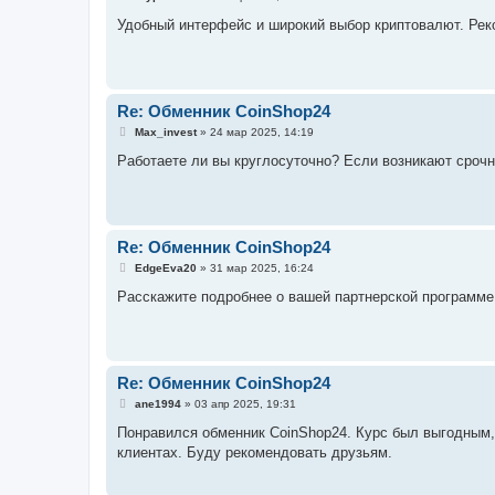
о
о
Удобный интерфейс и широкий выбор криптовалют. Рек
б
щ
е
н
и
е
Re: Обменник CoinShop24
С
Max_invest
»
24 мар 2025, 14:19
о
о
Работаете ли вы круглосуточно? Если возникают сроч
б
щ
е
н
и
е
Re: Обменник CoinShop24
С
EdgeEva20
»
31 мар 2025, 16:24
о
о
Расскажите подробнее о вашей партнерской программе
б
щ
е
н
и
е
Re: Обменник CoinShop24
С
ane1994
»
03 апр 2025, 19:31
о
о
Понравился обменник CoinShop24. Курс был выгодным, 
б
клиентах. Буду рекомендовать друзьям.
щ
е
н