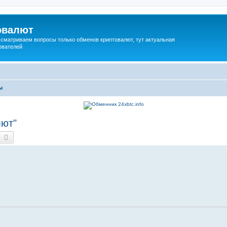
овалют
сматриваем вопросы только обменов криптовалют, тут актуальная
ователей
ы
лют"
оиск
Расширенный поиск