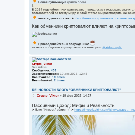
Новая публикация
крипто блога
б
щ
В 2024 году обменники криптовалют продолжают оказывать значител
е
пользователей по всему миру. В этой статье мы рассмотрим, как об
н
читать далее статью
➤
Как обменники криптовалют влияют на к
и
е
Как обменники криптовалют влияют на крипторын
Присоединяйтесь к обсуждению!
личное сообщение админу пишите в телеграм:
@viktortomylin
Crypto_Viktor
Site Admin
Сообщения:
459
Зарегистрирован:
10 дек 2023, 12:45
Has thanked:
19 times
Been thanked:
2 times
RE: НОВОСТИ БЛОГА "ОБМЕННИКИ КРИПТОВАЛЮТ"
С
Crypto_Viktor
»
19 фев 2025, 14:27
о
о
Пассивный Доход: Мифы и Реальность
б
➤ Блог "ИнвестЛабиринт" ➤
https://investlabirint.com/lichnye/pass ... -re
щ
е
н
и
е