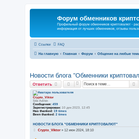
Форум обменников крипт
Профильный форум обменников криптовалют - рас
информация от лучших обменников, отзывы польз
Ссылки
FAQ
На главную
Главная
Форум
Общение на любые тем
Новости блога "Обменники криптова
П
Ответить
Crypto_Viktor
Site Admin
Сообщения:
459
Зарегистрирован:
10 дек 2023, 12:45
Has thanked:
19 times
Been thanked:
2 times
НОВОСТИ БЛОГА "ОБМЕННИКИ КРИПТОВАЛЮТ"
С
Crypto_Viktor
»
12 июн 2024, 18:10
о
о