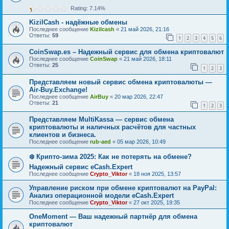
Rating: 7.14%
KizilCash - надёжные обмены
Последнее сообщение
Kizilcash
«
21 май 2026, 21:16
Ответы:
59
1
2
3
4
5
6
CoinSwap.es – Надежный сервис для обмена криптовалют
Последнее сообщение
CoinSwap
«
21 май 2026, 18:11
Ответы:
25
1
2
3
Представляем новый сервис обмена криптовалюты —
Air-Buy.Exchange!
Последнее сообщение
AirBuy
«
20 мар 2026, 22:47
Ответы:
21
1
2
3
Представляем MultiKassa — сервис обмена
криптовалюты и наличных расчётов для частных
клиентов и бизнеса.
Последнее сообщение
rub-aed
«
05 мар 2026, 10:49
❄️ Крипто-зима 2025: Как не потерять на обмене?
Надежный сервис eCash.Expert
Последнее сообщение
Crypto_Viktor
«
18 ноя 2025, 13:57
Управление риском при обмене криптовалют на PayPal:
Анализ операционной модели eCash.Expert
Последнее сообщение
Crypto_Viktor
«
27 окт 2025, 19:35
OneMoment — Ваш надежный партнёр для обмена
криптовалют