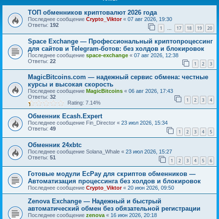
ТОП обменников криптовалют 2026 года
Последнее сообщение
Crypto_Viktor
«
07 авг 2026, 19:30
Ответы:
192
1
17
18
19
20
…
Space Exchange — Профессиональный криптопроцессинг
для сайтов и Telegram-ботов: без холдов и блокировок
Последнее сообщение
space-exchange
«
07 авг 2026, 12:38
Ответы:
22
1
2
3
MagicBitcoins.com — надежный сервис обмена: честные
курсы и высокая скорость
Последнее сообщение
MagicBitcoins
«
06 авг 2026, 17:43
Ответы:
32
1
2
3
4
Rating: 7.14%
Обменник Ecash.Expert
Последнее сообщение
Fin_Director
«
23 июл 2026, 15:34
Ответы:
49
1
2
3
4
5
Обменник 24xbtc
Последнее сообщение
Solana_Whale
«
23 июл 2026, 15:27
Ответы:
51
1
2
3
4
5
6
Готовые модули EcPay для скриптов обменников —
Автоматизация процессинга без холдов и блокировок
Последнее сообщение
Crypto_Viktor
«
20 июн 2026, 09:50
Zenova Exchange — Надежный и быстрый
автоматический обмен без обязательной регистрации
Последнее сообщение
zenova
«
16 июн 2026, 20:18