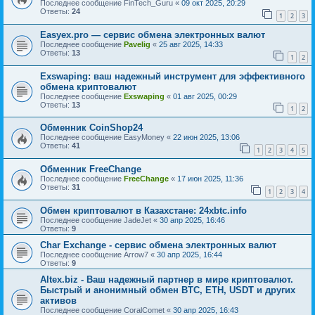
Последнее сообщение
FinTech_Guru
«
09 окт 2025, 20:29
Ответы:
24
1
2
3
Easyex.pro — сервис обмена электронных валют
Последнее сообщение
Pavelig
«
25 авг 2025, 14:33
Ответы:
13
1
2
Exswaping: ваш надежный инструмент для эффективного
обмена криптовалют
Последнее сообщение
Exswaping
«
01 авг 2025, 00:29
Ответы:
13
1
2
Обменник CoinShop24
Последнее сообщение
EasyMoney
«
22 июн 2025, 13:06
Ответы:
41
1
2
3
4
5
Обменник FreeChange
Последнее сообщение
FreeСhange
«
17 июн 2025, 11:36
Ответы:
31
1
2
3
4
Обмен криптовалют в Казахстане: 24xbtc.info
Последнее сообщение
JadeJet
«
30 апр 2025, 16:46
Ответы:
9
Char Exchange - сервис обмена электронных валют
Последнее сообщение
Arrow7
«
30 апр 2025, 16:44
Ответы:
9
Altex.biz - Ваш надежный партнер в мире криптовалют.
Быстрый и анонимный обмен BTC, ETH, USDT и других
активов
Последнее сообщение
CoralComet
«
30 апр 2025, 16:43