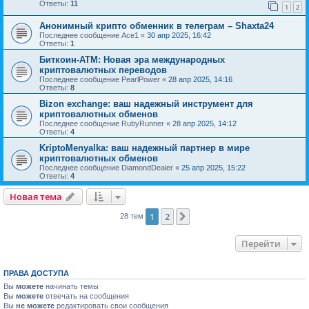
Ответы:
11
1
2
Анонимный крипто обменник в телеграм – Shaxta24
Последнее сообщение
Ace1
«
30 апр 2025, 16:42
Ответы:
1
Биткоин-АТМ: Новая эра международных
криптовалютных переводов
Последнее сообщение
PearlPower
«
28 апр 2025, 14:16
Ответы:
8
Bizon exchange: ваш надежный инструмент для
криптовалютных обменов
Последнее сообщение
RubyRunner
«
28 апр 2025, 14:12
Ответы:
4
KriptoMenyalka: ваш надежный партнер в мире
криптовалютных обменов
Последнее сообщение
DiamondDealer
«
25 апр 2025, 15:22
Ответы:
4
Новая тема
1
2
След.
28 тем
Перейти
ПРАВА ДОСТУПА
Вы
можете
начинать темы
Вы
можете
отвечать на сообщения
Вы
не можете
редактировать свои сообщения