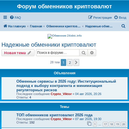
Форум обменников криптовалют
FAQ
Регистрация
Вход
П
На главную
Главная
Обменники криптовалют
Надежные обменники криптовалют
о
и
Надежные обменники криптовалют
с
Поиск
Расширенный пои
Новая тема
к
1
2
След.
28 тем
Объявления
Обменные сервисы в 2026 году: Институциональный
подход к выбору контрагента и минимизация
регуляторных рисков
Последнее сообщение
Crypto_Viktor
«
04 авг 2026, 20:26
Ответы:
4
Темы
ТОП обменников криптовалют 2026 года
Последнее сообщение
Crypto_Viktor
«
07 авг 2026, 19:30
Ответы:
192
1
17
18
19
20
…