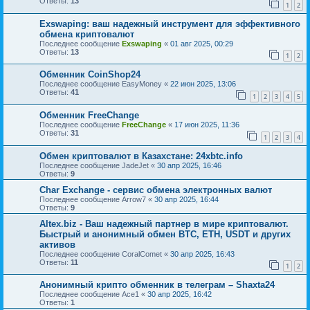
Ответы:
13
1
2
Exswaping: ваш надежный инструмент для эффективного
обмена криптовалют
Последнее сообщение
Exswaping
«
01 авг 2025, 00:29
Ответы:
13
1
2
Обменник CoinShop24
Последнее сообщение
EasyMoney
«
22 июн 2025, 13:06
Ответы:
41
1
2
3
4
5
Обменник FreeChange
Последнее сообщение
FreeСhange
«
17 июн 2025, 11:36
Ответы:
31
1
2
3
4
Обмен криптовалют в Казахстане: 24xbtc.info
Последнее сообщение
JadeJet
«
30 апр 2025, 16:46
Ответы:
9
Char Exchange - сервис обмена электронных валют
Последнее сообщение
Arrow7
«
30 апр 2025, 16:44
Ответы:
9
Altex.biz - Ваш надежный партнер в мире криптовалют.
Быстрый и анонимный обмен BTC, ETH, USDT и других
активов
Последнее сообщение
CoralComet
«
30 апр 2025, 16:43
Ответы:
11
1
2
Анонимный крипто обменник в телеграм – Shaxta24
Последнее сообщение
Ace1
«
30 апр 2025, 16:42
Ответы:
1