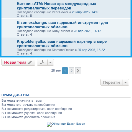
Биткоин-АТМ: Новая эра международных
криптовалютных переводов
Последнее сообщение
PearlPower
«
28 апр 2025, 14:16
Ответы:
8
Bizon exchange: ваш надежный инструмент для
криптовалютных обменов
Последнее сообщение
RubyRunner
«
28 апр 2025, 14:12
Ответы:
4
KriptoMenyalka: ваш надежный партнер в мире
криптовалютных обменов
Последнее сообщение
DiamondDealer
«
25 апр 2025, 15:22
Ответы:
4
Новая тема
1
2
След.
28 тем
Перейти
ПРАВА ДОСТУПА
Вы
можете
начинать темы
Вы
можете
отвечать на сообщения
Вы
не можете
редактировать свои сообщения
Вы
не можете
удалять свои сообщения
Вы
не можете
добавлять вложения