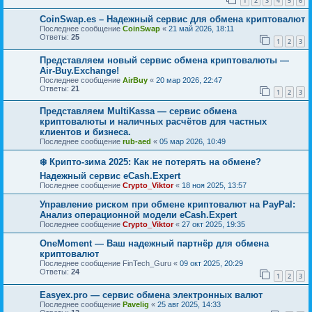
1
2
3
4
5
6
CoinSwap.es – Надежный сервис для обмена криптовалют
Последнее сообщение
CoinSwap
«
21 май 2026, 18:11
Ответы:
25
1
2
3
Представляем новый сервис обмена криптовалюты —
Air-Buy.Exchange!
Последнее сообщение
AirBuy
«
20 мар 2026, 22:47
Ответы:
21
1
2
3
Представляем MultiKassa — сервис обмена
криптовалюты и наличных расчётов для частных
клиентов и бизнеса.
Последнее сообщение
rub-aed
«
05 мар 2026, 10:49
❄️ Крипто-зима 2025: Как не потерять на обмене?
Надежный сервис eCash.Expert
Последнее сообщение
Crypto_Viktor
«
18 ноя 2025, 13:57
Управление риском при обмене криптовалют на PayPal:
Анализ операционной модели eCash.Expert
Последнее сообщение
Crypto_Viktor
«
27 окт 2025, 19:35
OneMoment — Ваш надежный партнёр для обмена
криптовалют
Последнее сообщение
FinTech_Guru
«
09 окт 2025, 20:29
Ответы:
24
1
2
3
Easyex.pro — сервис обмена электронных валют
Последнее сообщение
Pavelig
«
25 авг 2025, 14:33