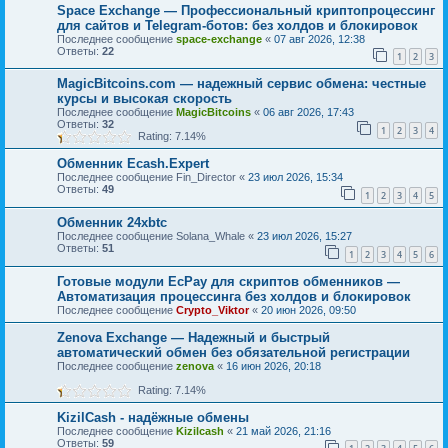
Space Exchange — Профессиональный криптопроцессинг
для сайтов и Telegram-ботов: без холдов и блокировок
Последнее сообщение
space-exchange
«
07 авг 2026, 12:38
Ответы:
22
1
2
3
MagicBitcoins.com — надежный сервис обмена: честные
курсы и высокая скорость
Последнее сообщение
MagicBitcoins
«
06 авг 2026, 17:43
Ответы:
32
1
2
3
4
Rating: 7.14%
Обменник Ecash.Expert
Последнее сообщение
Fin_Director
«
23 июл 2026, 15:34
Ответы:
49
1
2
3
4
5
Обменник 24xbtc
Последнее сообщение
Solana_Whale
«
23 июл 2026, 15:27
Ответы:
51
1
2
3
4
5
6
Готовые модули EcPay для скриптов обменников —
Автоматизация процессинга без холдов и блокировок
Последнее сообщение
Crypto_Viktor
«
20 июн 2026, 09:50
Zenova Exchange — Надежный и быстрый
автоматический обмен без обязательной регистрации
Последнее сообщение
zenova
«
16 июн 2026, 20:18
Rating: 7.14%
KizilCash - надёжные обмены
Последнее сообщение
Kizilcash
«
21 май 2026, 21:16
Ответы:
59