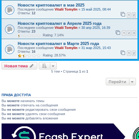
Новости криптовалют в мае 2025
Последнее сообщение
Vitalii Tomylin
«
15 май 2025, 08:44
Ответы:
12
1
2
Новости криптовалют в Апреле 2025 года
Последнее сообщение
Vitalii Tomylin
«
30 апр 2025, 16:39
Ответы:
23
1
2
3
Rating: 7.14%
Новости криптовалют в Марте 2025 года
Последнее сообщение
Vitalii Tomylin
«
31 мар 2025, 15:43
Ответы:
16
1
2
Rating: 28.57%
Новая тема
5 тем • Страница
1
из
1
Перейти
ПРАВА ДОСТУПА
Вы
можете
начинать темы
Вы
можете
отвечать на сообщения
Вы
не можете
редактировать свои сообщения
Вы
не можете
удалять свои сообщения
Вы
не можете
добавлять вложения