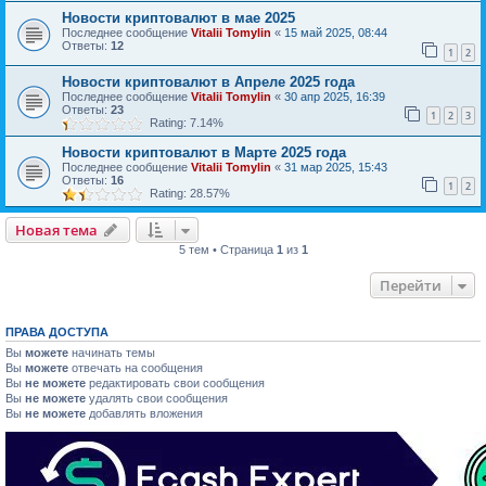
Новости криптовалют в мае 2025
Последнее сообщение
Vitalii Tomylin
«
15 май 2025, 08:44
Ответы:
12
1
2
Новости криптовалют в Апреле 2025 года
Последнее сообщение
Vitalii Tomylin
«
30 апр 2025, 16:39
Ответы:
23
1
2
3
Rating: 7.14%
Новости криптовалют в Марте 2025 года
Последнее сообщение
Vitalii Tomylin
«
31 мар 2025, 15:43
Ответы:
16
1
2
Rating: 28.57%
Новая тема
5 тем • Страница
1
из
1
Перейти
ПРАВА ДОСТУПА
Вы
можете
начинать темы
Вы
можете
отвечать на сообщения
Вы
не можете
редактировать свои сообщения
Вы
не можете
удалять свои сообщения
Вы
не можете
добавлять вложения