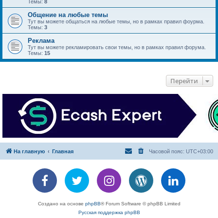
Темы:
8
Общение на любые темы
Тут вы можете общаться на любые темы, но в рамках правил фоурма.
Темы:
3
Реклама
Тут вы можете рекламировать свои темы, но в рамках правил форума.
Темы:
15
Перейти
На главную
Главная
Часовой пояс:
UTC+03:00
Создано на основе
phpBB
® Forum Software © phpBB Limited
Русская поддержка phpBB