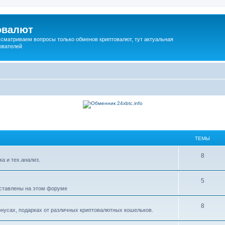
овалют
сматриваем вопросы только обменов криптовалют, тут актуальная
ователей
ТЕМЫ
8
ка и тех.анализ.
5
дставлены на этом форуме
8
нусах, подарках от различных криптовалютных кошельков.