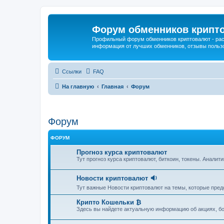
Форум обменников крипт
Профильный форум обменников криптовалют - рас
информация от лучших обменников, отзывы польз
Ссылки
FAQ
На главную
Главная
Форум
Форум
ФОРУМ
Прогноз курса криптовалют
Тут прогноз курса криптовалют, биткоин, токены. Аналити
Новости криптовалют 🔉
Тут важные Новости криптовалют на темы, которые пре
Крипто Кошельки ₿
Здесь вы найдете актуальную информацию об акциях, бо