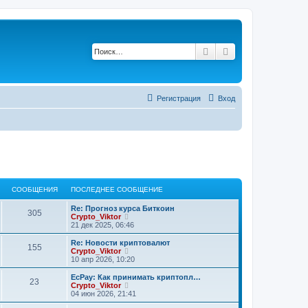
Поиск
Расширенный по
Регистрация
Вход
СООБЩЕНИЯ
ПОСЛЕДНЕЕ СООБЩЕНИЕ
Re: Прогноз курса Биткоин
305
П
Crypto_Viktor
е
21 дек 2025, 06:46
р
е
Re: Новости криптовалют
155
й
П
Crypto_Viktor
т
е
10 апр 2026, 10:20
и
р
к
е
EcPay: Как принимать криптопл…
23
п
й
П
Crypto_Viktor
о
т
е
04 июн 2026, 21:41
с
и
р
л
к