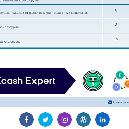
дставлены на этом форуме
8
нусах, подарках от различных криптовалютных кошельков.
3
авил фоурма.
15
равил форума.
Связаться