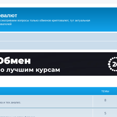
овалют
сматриваем вопросы только обменов криптовалют, тут актуальная
ователей
ТЕМЫ
8
ка и тех.анализ.
5