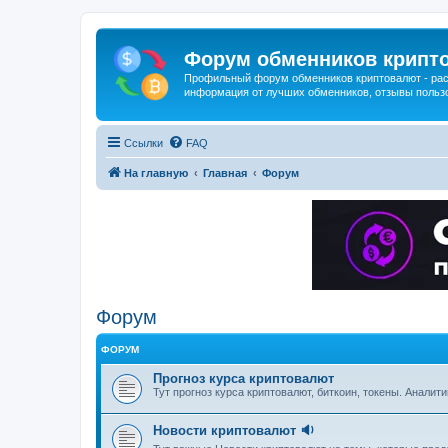
Форум обменников крипт
Профильный форум обменников криптовалют - рас
информация от лучших обменников, отзывы польз
Ссылки
FAQ
На главную
Главная
Форум
Форум
ФОРУМ
Прогноз курса криптовалют
Тут прогноз курса криптовалют, биткоин, токены. Аналити
Новости криптовалют 🔉