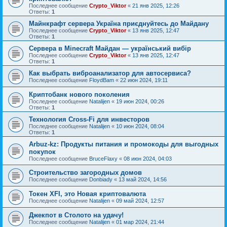
Последнее сообщение
Crypto_Viktor
«
21 янв 2025, 12:26
Ответы:
1
Майнкрафт сервера Україна приєднуйтесь до Майдану
Последнее сообщение
Crypto_Viktor
«
13 янв 2025, 12:47
Ответы:
1
Сервера в Minecraft Майдан — український вибір
Последнее сообщение
Crypto_Viktor
«
13 янв 2025, 12:47
Ответы:
1
Как выбрать виброанализатор для автосервиса?
Последнее сообщение
FloydBam
«
22 июн 2024, 19:11
Криптобанк нового поколения
Последнее сообщение
Natalijen
«
19 июн 2024, 00:26
Ответы:
1
Технология Cross-Fi для инвесторов
Последнее сообщение
Natalijen
«
10 июн 2024, 08:04
Ответы:
1
Arbuz-kz: Продукты питания и промокоды для выгодных
покупок
Последнее сообщение
BruceFlaxy
«
08 июн 2024, 04:03
Строительство загородных домов
Последнее сообщение
Donbiady
«
13 май 2024, 14:56
Токен XFI, это Новая криптовалюта
Последнее сообщение
Natalijen
«
09 май 2024, 12:57
Джекпот в Столото на удачу!
Последнее сообщение
Natalijen
«
01 мар 2024, 21:44