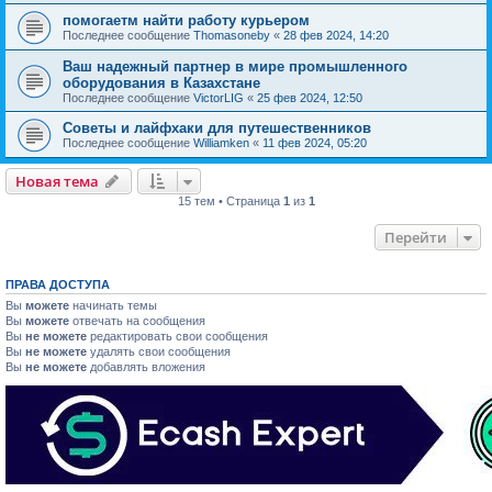
помогаетм найти работу курьером
Последнее сообщение
Thomasoneby
«
28 фев 2024, 14:20
Ваш надежный партнер в мире промышленного
оборудования в Казахстане
Последнее сообщение
VictorLIG
«
25 фев 2024, 12:50
Советы и лайфхаки для путешественников
Последнее сообщение
Williamken
«
11 фев 2024, 05:20
Новая тема
15 тем • Страница
1
из
1
Перейти
ПРАВА ДОСТУПА
Вы
можете
начинать темы
Вы
можете
отвечать на сообщения
Вы
не можете
редактировать свои сообщения
Вы
не можете
удалять свои сообщения
Вы
не можете
добавлять вложения