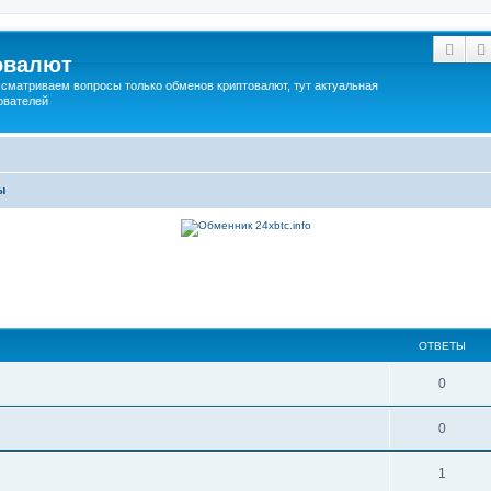
Пои
овалют
сматриваем вопросы только обменов криптовалют, тут актуальная
ователей
ы
ОТВЕТЫ
0
0
1