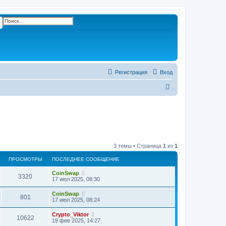
ск
Расширенный поиск
Регистрация
Вход
П
о
и
с
к
3 темы • Страница
1
из
1
ПРОСМОТРЫ
ПОСЛЕДНЕЕ СООБЩЕНИЕ
CoinSwap
3320
17 июл 2025, 08:30
CoinSwap
801
17 июл 2025, 08:24
Crypto_Viktor
10622
19 фев 2025, 14:27