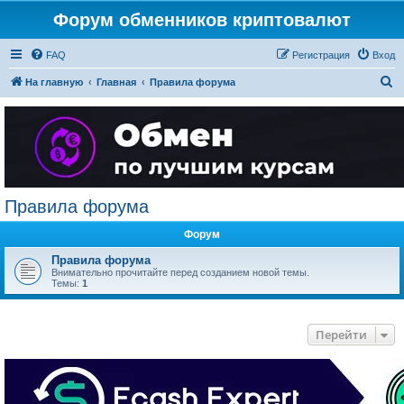
Форум обменников криптовалют
FAQ
Регистрация
Вход
П
На главную
Главная
Правила форума
о
и
с
к
Правила форума
Форум
Правила форума
Внимательно прочитайте перед созданием новой темы.
Темы:
1
Перейти