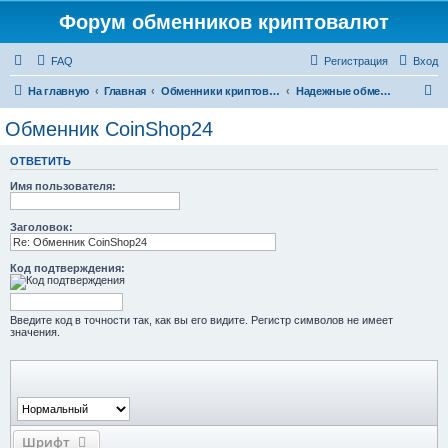
Форум обменников криптовалют
FAQ
Регистрация
Вход
П
На главную
Главная
Обменники криптовалют
Надежные обменники криптовалют
о
Обменник CoinShop24
и
ОТВЕТИТЬ
с
Имя пользователя:
к
Заголовок:
Код подтверждения:
Введите код в точности так, как вы его видите. Регистр символов не имеет
значения.
Шрифт