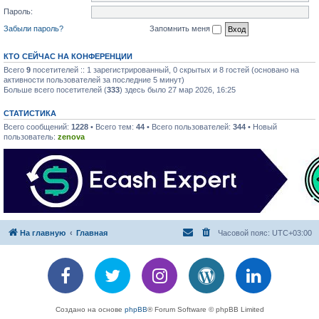
Пароль:
Забыли пароль?
Запомнить меня
КТО СЕЙЧАС НА КОНФЕРЕНЦИИ
Всего
9
посетителей :: 1 зарегистрированный, 0 скрытых и 8 гостей (основано на
активности пользователей за последние 5 минут)
Больше всего посетителей (
333
) здесь было 27 мар 2026, 16:25
СТАТИСТИКА
Всего сообщений:
1228
• Всего тем:
44
• Всего пользователей:
344
• Новый
пользователь:
zenova
На главную
Главная
Часовой пояс:
UTC+03:00
Создано на основе
phpBB
® Forum Software © phpBB Limited