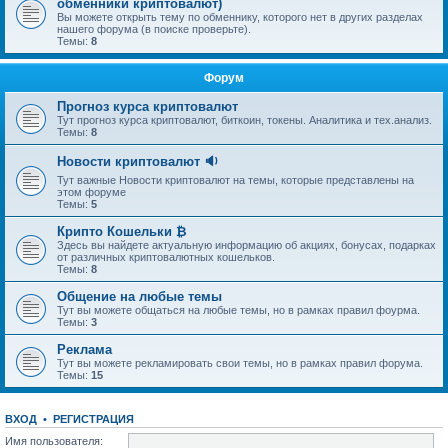
обменники криптовалют)
Вы можете открыть тему по обменнику, которого нет в других разделах
нашего форума (в поиске проверьте).
Темы:
8
Форум
Прогноз курса криптовалют
Тут прогноз курса криптовалют, биткоин, токены. Аналитика и тех.анализ.
Темы:
8
Новости криптовалют 🔉
Тут важные Новости криптовалют на темы, которые представлены на
этом форуме
Темы:
5
Крипто Кошельки ₿
Здесь вы найдете актуальную информацию об акциях, бонусах, подарках
от различных криптовалютных кошельков.
Темы:
8
Общение на любые темы
Тут вы можете общаться на любые темы, но в рамках правил фоурма.
Темы:
3
Реклама
Тут вы можете рекламировать свои темы, но в рамках правил форума.
Темы:
15
ВХОД
•
РЕГИСТРАЦИЯ
Имя пользователя: