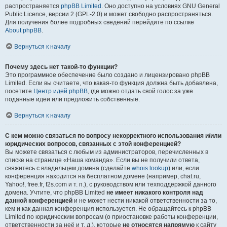
распространяется
phpBB Limited
. Оно доступно на условиях GNU General
Public Licence, версии 2 (GPL-2.0) и может свободно распространяться.
Для получения более подробных сведений перейдите по ссылке
About phpBB
.
Вернуться к началу
Почему здесь нет такой-то функции?
Это программное обеспечение было создано и лицензировано phpBB
Limited. Если вы считаете, что какая-то функция должна быть добавлена,
посетите
Центр идей phpBB
, где можно отдать свой голос за уже
поданные идеи или предложить собственные.
Вернуться к началу
С кем можно связаться по вопросу некорректного использования и/или
юридических вопросов, связанных с этой конференцией?
Вы можете связаться с любым из администраторов, перечисленных в
списке на странице «Наша команда». Если вы не получили ответа,
свяжитесь с владельцем домена (сделайте
whois lookup
) или, если
конференция находится на бесплатном домене (например, chat.ru,
Yahoo!, free.fr, f2s.com и т. п.), с руководством или техподдержкой данного
домена. Учтите, что phpBB Limited
не имеет никакого контроля над
данной конференцией
и не может нести никакой ответственности за то,
кем и как данная конференция используется. Не обращайтесь к phpBB
Limited по юридическим вопросам (о приостановке работы конференции,
ответственности за неё и т. д.), которые
не относятся напрямую
к сайту