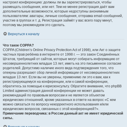
настроил конференцию: должны ли вы зарегистрироваться, чтобы
размещать сообщения, или нет. Тем не менее регистрация даёт вам
дополнительные возможности, которые недоступны анонимным
пользователям: аватары, личные сообщения, отправка email-сообщений,
участие в группах и т. д. Регистрация займёт у вас всего пару минут,
поэтому мы рекомендуем это сделать.
Вернуться к началу
Что такое COPPA?
COPPA (Children’s Online Privacy Protection Act of 1998), или Акт о защите
частных прав ребёнка в интернете от 1998 г. — это закон Соединённых
Штатов, требующий от сайтов, которые могут собирать информацию от
несовершеннолетних младше 13 лет, иметь на это письменное согласие
родителей. Допустимо наличие иного вида подтверждения того, что
опекуны разрешают сбор личной информации от несовершеннолетних
младше 13 лет. Если вы не уверены, применимо ли это к вам, как к
регистрирующемуся на конференции, или к самой конференции,
обратитесь за помощью к юрисконсульту. Обратите внимание, что phpBB
Limited администрация данной конференции не может давать
рекомендаций по правовым вопросам и не является объектом
юридических отношений, кроме указанных в ответе на вопрос «С кем
можно связаться по вопросу некорректного использования и/или
юридических вопросов, связанных с этой конференцией?».
Примечание переводчика: в России данный акт не имеет юридической
силы.
.