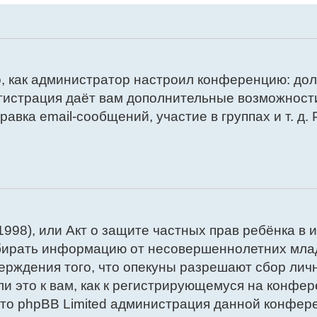
го, как администратор настроил конференцию: до
егистрация даёт вам дополнительные возможнос
вка email-сообщений, участие в группах и т. д. 
of 1998), или Акт о защите частных прав ребёнка 
обирать информацию от несовершеннолетних млад
верждения того, что опекуны разрешают сбор л
и это к вам, как к регистрирующемуся на конфер
что phpBB Limited администрация данной конфер