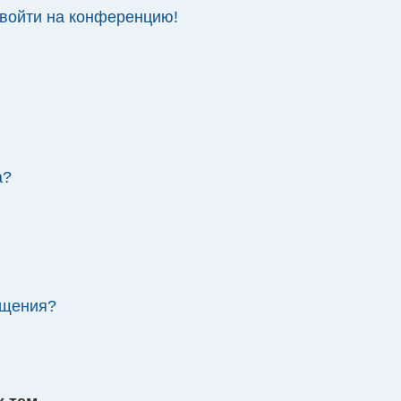
 войти на конференцию!
а?
бщения?